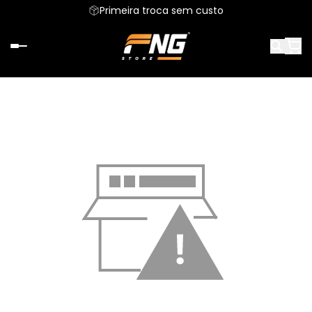
Parcele em até 6x sem juros
Primeira troca sem custo